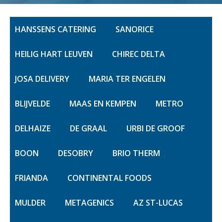
HANSSENS CATERING
SANORICE
HEILIG HART LEUVEN
CHIREC DELTA
JOSA DELIVERY
MARIA TER ENGELEN
BLIJVELDE
MAAS EN KEMPEN
METRO
DELHAIZE
DE GRAAL
URBI DE GROOF
BOON
DESOBRY
BRIO THERM
FRIANDA
CONTINENTAL FOODS
MULDER
METAGENICS
AZ ST-LUCAS