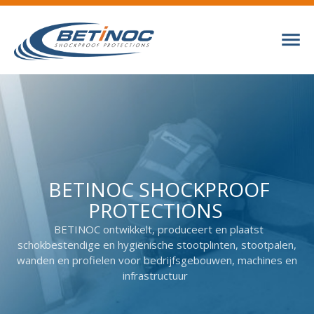
BETINOC SHOCKPROOF
BETINOC SHOCKPROOF
PROTECTIONS
PROTECTIONS
BETINOC ontwikkelt, produceert en plaatst
BETINOC ontwikkelt, produceert en plaatst
schokbestendige en hygiënische stootplinten, stootpalen,
schokbestendige en hygiënische stootplinten, stootpalen,
wanden en profielen voor bedrijfsgebouwen, machines en
wanden en profielen voor bedrijfsgebouwen, machines en
infrastructuur
infrastructuur