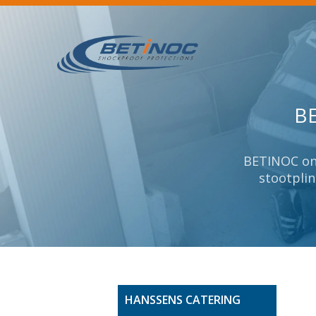
B
B
BETINOC ont
BETINOC ont
stootplin
stootplin
HANSSENS CATERING