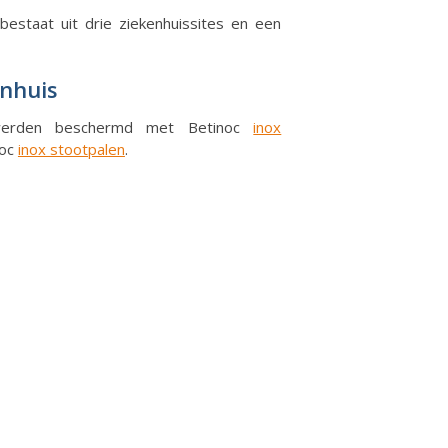
estaat uit drie ziekenhuissites en een
enhuis
 werden beschermd met Betinoc
inox
noc
inox stootpalen
.