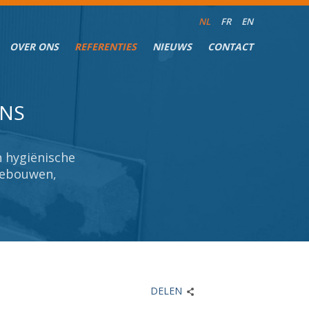
NL
FR
EN
OVER ONS
REFERENTIES
NIEUWS
CONTACT
ONS
ONS
 hygiënische
 hygiënische
sgebouwen,
sgebouwen,
DELEN