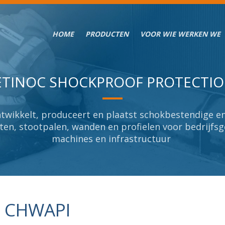
HOME
PRODUCTEN
VOOR WIE WERKEN WE
ETINOC SHOCKPROOF PROTECTI
ETINOC SHOCKPROOF PROTECTI
wikkelt, produceert en plaatst schokbestendige en
wikkelt, produceert en plaatst schokbestendige en
ten, stootpalen, wanden en profielen voor bedrijf
ten, stootpalen, wanden en profielen voor bedrijf
machines en infrastructuur
machines en infrastructuur
CHWAPI