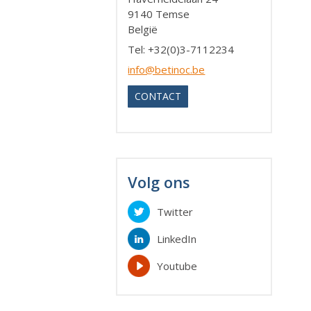
9140 Temse
België
Tel
: +32(0)3-7112234
info@betinoc.be
CONTACT
Volg ons
Twitter
LinkedIn
Youtube