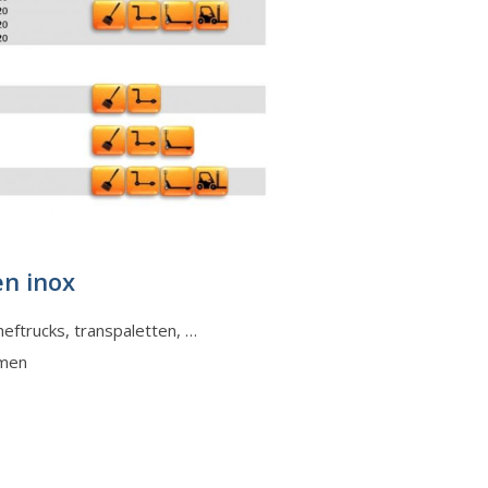
en inox
ftrucks, transpaletten, …
rmen