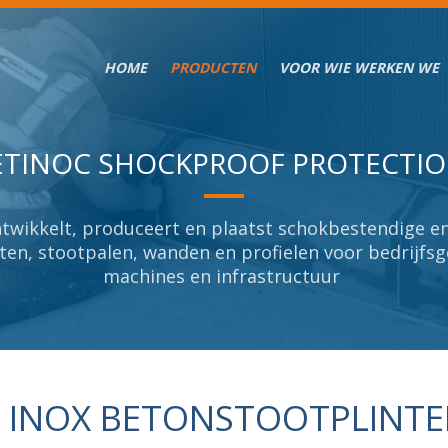
HOME
PRODUCTEN
VOOR WIE WERKEN WE
ETINOC SHOCKPROOF PROTECTI
ETINOC SHOCKPROOF PROTECTI
wikkelt, produceert en plaatst schokbestendige en
wikkelt, produceert en plaatst schokbestendige en
ten, stootpalen, wanden en profielen voor bedrijf
ten, stootpalen, wanden en profielen voor bedrijf
machines en infrastructuur
machines en infrastructuur
INOX BETONSTOOTPLINT