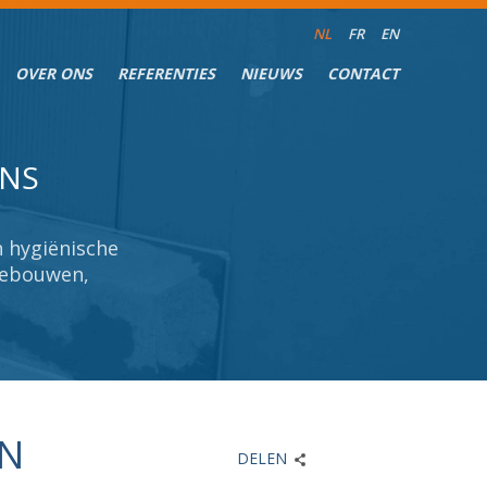
NL
FR
EN
OVER ONS
REFERENTIES
NIEUWS
CONTACT
ONS
ONS
 hygiënische
 hygiënische
sgebouwen,
sgebouwen,
EN
DELEN