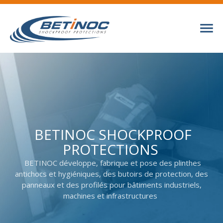
BETINOC SHOCKPROOF
BETINOC SHOCKPROOF
PROTECTIONS
PROTECTIONS
BETINOC développe, fabrique et pose des plinthes
BETINOC développe, fabrique et pose des plinthes
antichocs et hygiéniques, des butoirs de protection, des
antichocs et hygiéniques, des butoirs de protection, des
panneaux et des profilés pour bâtiments industriels,
panneaux et des profilés pour bâtiments industriels,
machines et infrastructures
machines et infrastructures