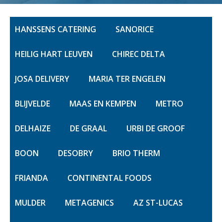
HANSSENS CATERING
SANORICE
HEILIG HART LEUVEN
CHIREC DELTA
JOSA DELIVERY
MARIA TER ENGELEN
BLIJVELDE
MAAS EN KEMPEN
METRO
DELHAIZE
DE GRAAL
URBI DE GROOF
BOON
DESOBRY
BRIO THERM
FRIANDA
CONTINENTAL FOODS
MULDER
METAGENICS
AZ ST-LUCAS