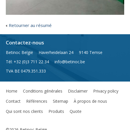
Retourner au résumé
Contactez-nous
Betinoc België
Haverheidelaan 24
9140 Temse
Tél
: +32 (0)3 711 22 34
info@betinoc.be
TVA
BE 0479.351.333
Home
Conditions générales
Disclaimer
Privacy policy
Contact
Références
Sitemap
À propos de nous
Qui sont nos clients
Produits
Quote
©2026 Betinoc België