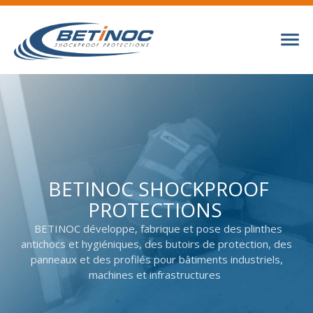
BETINOC SHOCKPROOF
BETINOC SHOCKPROOF
PROTECTIONS
PROTECTIONS
BETINOC développe, fabrique et pose des plinthes
BETINOC développe, fabrique et pose des plinthes
antichocs et hygiéniques, des butoirs de protection, des
antichocs et hygiéniques, des butoirs de protection, des
panneaux et des profilés pour bâtiments industriels,
panneaux et des profilés pour bâtiments industriels,
machines et infrastructures
machines et infrastructures